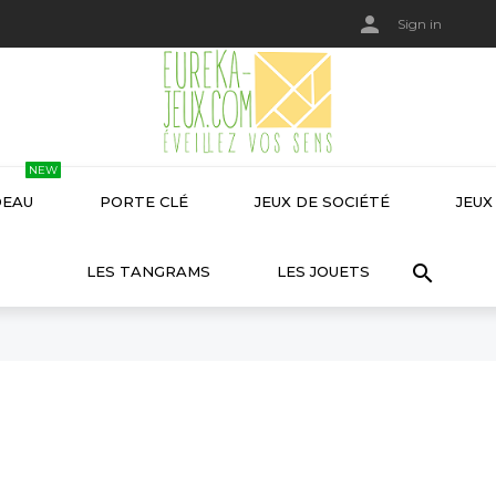

Sign in
NEW
DEAU
PORTE CLÉ
JEUX DE SOCIÉTÉ
JEUX


LES TANGRAMS
LES JOUETS