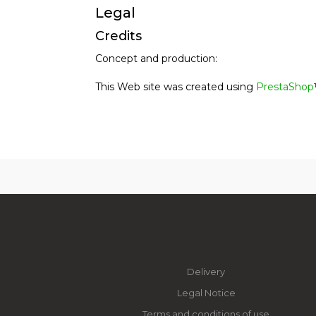
Legal
Credits
Concept and production:
This Web site was created using
PrestaShop
Delivery
Legal Notice
Terms and conditions of use