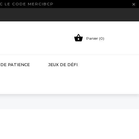
EC LE CODE MERCIBCP


Panier (0)
 DE PATIENCE
JEUX DE DÉFI