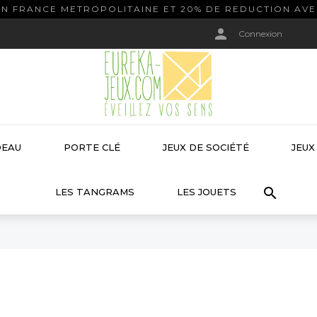
EN FRANCE METROPOLITAINE ET 20% DE REDUCTION AV

Connexion
DEAU
PORTE CLÉ
JEUX DE SOCIÉTÉ
JEUX


LES TANGRAMS
LES JOUETS