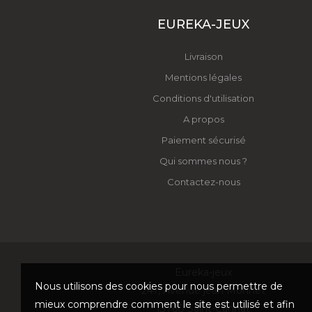
EUREKA-JEUX
Livraison
Mentions légales
Conditions d'utilisation
A propos
Paiement sécurisé
Qui sommes nous ?
Contactez-nous
Eureka-jeux
Nous utilisons des cookies pour nous permettre de
247, Avenue jean Monnet
mieux comprendre comment le site est utilisé et afin
13760 Saint-Cannat