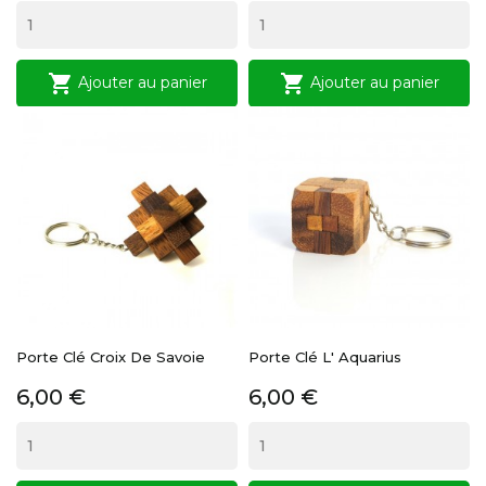


Ajouter au panier
Ajouter au panier
Porte Clé Croix De Savoie
Porte Clé L' Aquarius
Prix
Prix
6,00 €
6,00 €