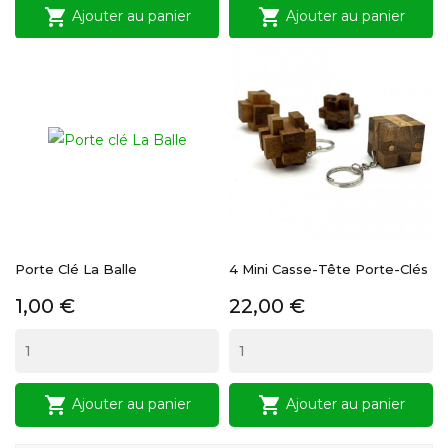


Ajouter au panier
Ajouter au panier
Porte Clé La Balle
4 Mini Casse-Tête Porte-Clés
Prix
Prix
1,00 €
22,00 €


Ajouter au panier
Ajouter au panier