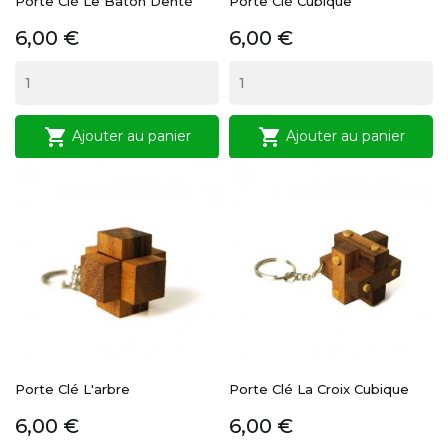
Porte Clé Le Bâton Denté
Porte Clé Cubique
Prix
Prix
6,00 €
6,00 €


Ajouter au panier
Ajouter au panier
Porte Clé L'arbre
Porte Clé La Croix Cubique
Prix
Prix
6,00 €
6,00 €