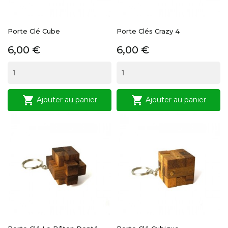
Porte Clé Cube
Porte Clés Crazy 4
Prix
Prix
6,00 €
6,00 €


Ajouter au panier
Ajouter au panier