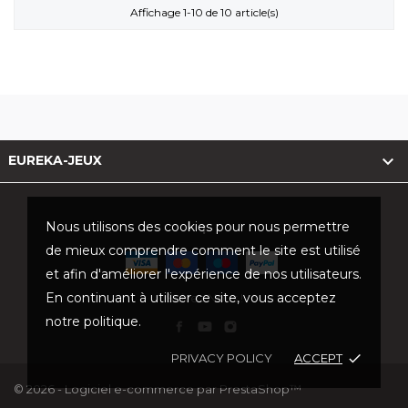
Affichage 1-10 de 10 article(s)

EUREKA-JEUX
Nous utilisons des cookies pour nous permettre
!
de mieux comprendre comment le site est utilisé
et afin d'améliorer l'expérience de nos utilisateurs.
En continuant à utiliser ce site, vous acceptez
Suivez Nous !
notre politique.
PRIVACY POLICY
ACCEPT
done
© 2026 - Logiciel e-commerce par PrestaShop™